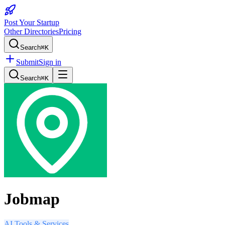
Post Your Startup
Other Directories
Pricing
Search
⌘K
Submit
Sign in
Search
⌘K
Jobmap
AI Tools & Services